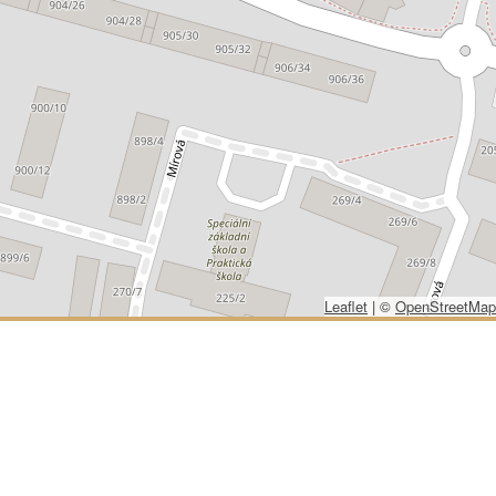
Leaflet
|
©
OpenStreetMap