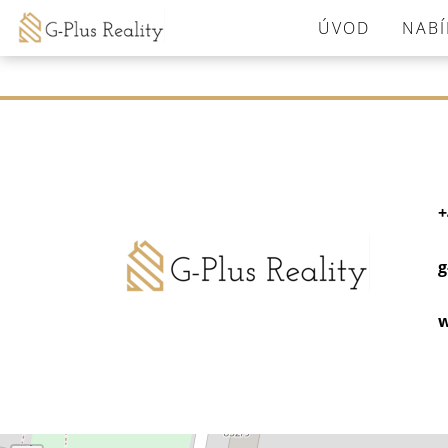
Tato nemovitost neexistuje, již nejspíš byla smazána.
ÚVOD
NABÍ
Zpět na hlavní stranu
.
+
g
w