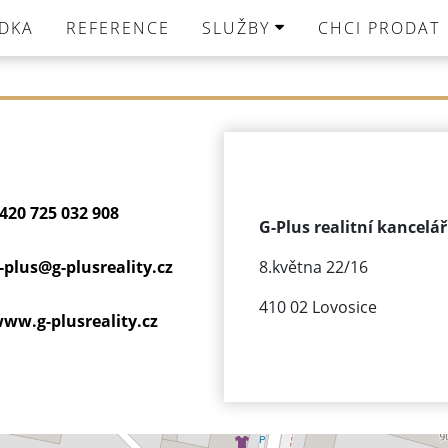
DKA
REFERENCE
SLUŽBY
CHCI PRODAT
420 725 032 908
G-Plus realitní kancelář 
-plus@
g-plusreality.cz
8.května 22/16
410 02 Lovosice
ww.g-plusreality.cz