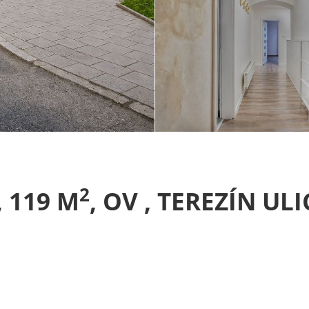
2
, 119 M
, OV , TEREZÍN U