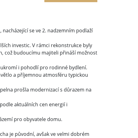
², nacházející se ve 2. nadzemním podlaží
lších investic. V rámci rekonstrukce byly
ěn, což budoucímu majiteli přináší možnost
kromí i pohodlí pro rodinné bydlení.
 světlo a příjemnou atmosféru typickou
upelna prošla modernizací s důrazem na
podle aktuálních cen energií i
 zázemí pro obyvatele domu.
cha je původní, avšak ve velmi dobrém