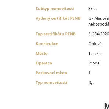
Subtyp nemovitosti
3+kk
Vydaný certifikát PENB
G - Mimoř
nehospodá
Typ certifikátu PENB
č. 264/2020
Konstrukce
Cihlová
Město
Terezín
Operace
Prodej
Parkovací místa
1
Typ nemovitosti
Byt
M