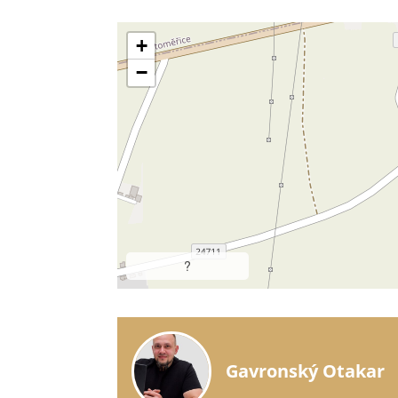
+
−
?
Gavronský Otakar