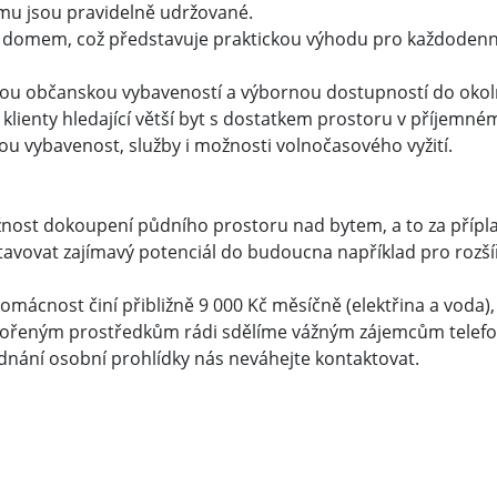
mu jsou pravidelně udržované.
domem, což představuje praktickou výhodu pro každodenní
brou občanskou vybaveností a výbornou dostupností do okoln
o klienty hledající větší byt s dostatkem prostoru v příjemn
ou vybavenost, služby i možnosti volnočasového vyžití.
nost dokoupení půdního prostoru nad bytem, a to za přípl
tavovat zajímavý potenciál do budoucna například pro rozší
omácnost činí přibližně 9 000 Kč měsíčně (elektřina a voda)
spořeným prostředkům rádi sdělíme vážným zájemcům telefoni
ednání osobní prohlídky nás neváhejte kontaktovat.