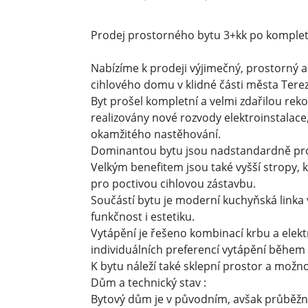
Prodej prostorného bytu 3+kk po kompletní
Nabízíme k prodeji výjimečný, prostorný a 
cihlového domu v klidné části města Terez
Byt prošel kompletní a velmi zdařilou reko
realizovány nové rozvody elektroinstalace
okamžitého nastěhování.
Dominantou bytu jsou nadstandardně prost
Velkým benefitem jsou také vyšší stropy, 
pro poctivou cihlovou zástavbu.
Součástí bytu je moderní kuchyňská linka
funkčnost i estetiku.
Vytápění je řešeno kombinací krbu a elektr
individuálních preferencí vytápění během
K bytu náleží také sklepní prostor a možn
Dům a technický stav :
Bytový dům je v původním, avšak průběžn