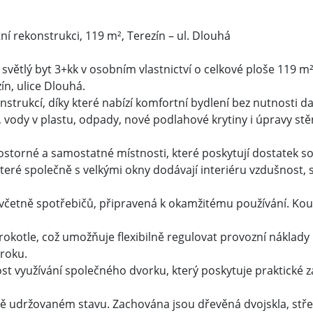
 rekonstrukci, 119 m², Terezín – ul. Dlouhá
světlý byt 3+kk v osobním vlastnictví o celkové ploše 119 m
ín, ulice Dlouhá.
nstrukcí, díky které nabízí komfortní bydlení bez nutnosti da
, vody v plastu, odpady, nové podlahové krytiny i úpravy st
orné a samostatné místnosti, které poskytují dostatek sou
které společně s velkými okny dodávají interiéru vzdušnost,
 včetně spotřebičů, připravená k okamžitému používání. Ko
okotle, což umožňuje flexibilně regulovat provozní náklady 
 roku.
ost využívání společného dvorku, který poskytuje praktické
ě udržovaném stavu. Zachována jsou dřevěná dvojskla, stře