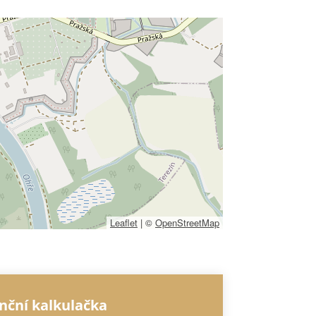
Leaflet
|
©
OpenStreetMap
nční kalkulačka