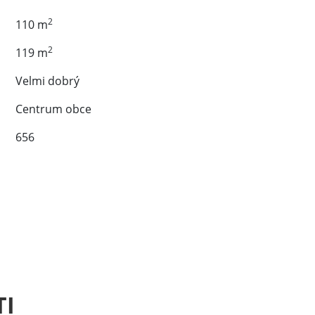
2
110 m
2
119 m
Velmi dobrý
Centrum obce
656
TI