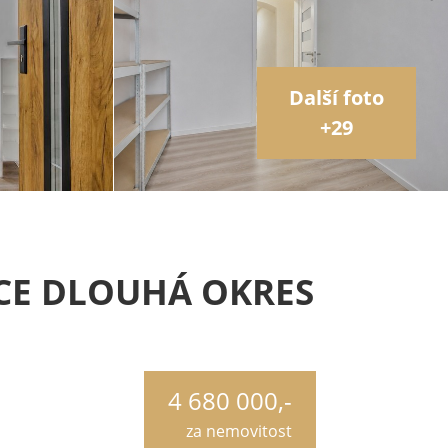
Další foto
+29
LICE DLOUHÁ OKRES
4 680 000,-
za nemovitost