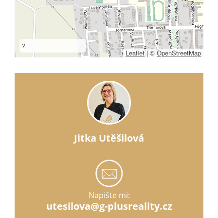
?
Leaflet
|
©
OpenStreetMap
Jitka Utěšilová
Napište mi:
utesilova@g-plusreality.cz