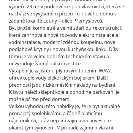
výměře 23 m² v podílovém spoluvlastnictví, která se
nachází ve vyvýšeném přízemí cihlového domu v
žádané lokalitě Louny – ulice Přemyslovců.
Byt prošel kompletní a velmi zdařilou rekonstrukcí,
která zahrnovala nové rozvody elektroinstalace a
vodoinstalace, moderní zděnou koupelnu, nové
podlahové krytiny i novou kuchyňskou linku. Díky
tomu je ve velmi dobrém technickém stavu a
nevyžaduje žádné další investice.
Vytápění je zajištěno plynovým topením WAW,
ohřev teplé vody elektrickým bojlerem. Další
předností jsou nízké měsíční náklady na bydlení.
K bytu náleží sklepní kóje a pohodlné parkování je
možné přímo před domem.
Velkou výhodou této nabídky je, že je byt aktuálně
pronajatý spolehlivému a řádně platícímu
nájemníkovi, což z něj činí zajímavou investici s
okamžitým výnosem. V případě zájmu o vlastní