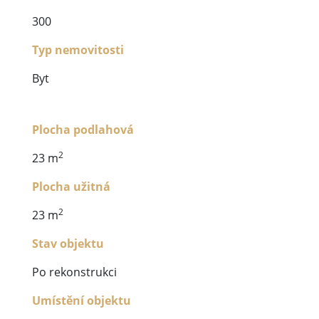
300
Typ nemovitosti
Byt
Plocha podlahová
2
23 m
Plocha užitná
2
23 m
Stav objektu
Po rekonstrukci
Umístění objektu