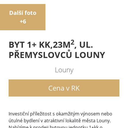
Další foto
+6
2
BYT 1+ KK,23M
, UL.
PŘEMYSLOVCŮ LOUNY
Louny
Cena v RK
Investiční příležitost s okamžitým výnosem nebo
útulné bydlení v atraktivní lokalitě města Louny.
Nabízíme k prodeji bytovou jednotku 1+kk o