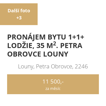
Další foto
+3
PRONÁJEM BYTU 1+1+
2
LODŽIE, 35 M
. PETRA
OBROVCE LOUNY
Louny, Petra Obrovce, 2246
11 500,-
za měsíc