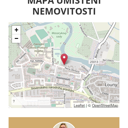
MAPA UMÍSTĚNÍ
NEMOVITOSTI
+
−
?
Leaflet
|
©
OpenStreetMap