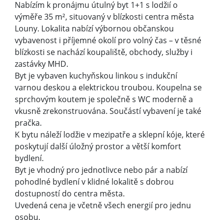
Nabízím k pronájmu útulný byt 1+1 s lodžií o
výměře 35 m², situovaný v blízkosti centra města
Louny. Lokalita nabízí výbornou občanskou
vybavenost i příjemné okolí pro volný čas – v těsné
blízkosti se nachází koupaliště, obchody, služby i
zastávky MHD.
Byt je vybaven kuchyňskou linkou s indukční
varnou deskou a elektrickou troubou. Koupelna se
sprchovým koutem je společně s WC moderně a
vkusně zrekonstruována. Součástí vybavení je také
pračka.
K bytu náleží lodžie v mezipatře a sklepní kóje, které
poskytují další úložný prostor a větší komfort
bydlení.
Byt je vhodný pro jednotlivce nebo pár a nabízí
pohodlné bydlení v klidné lokalitě s dobrou
dostupností do centra města.
Uvedená cena je včetně všech energií pro jednu
osobu.