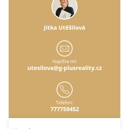
Jitka Utěšilová
Napište mi:
utesilova@g-plusreality.cz
Telefon:
777759452