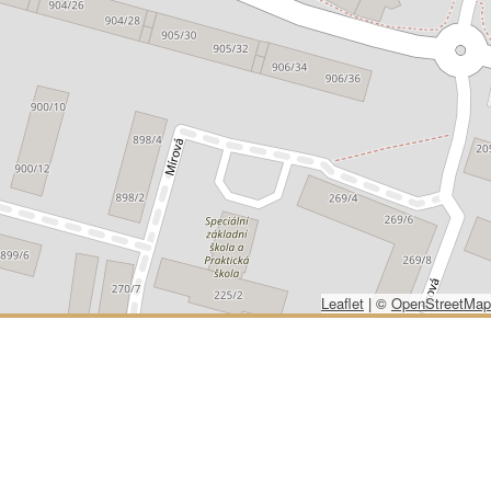
Leaflet
|
©
OpenStreetMap