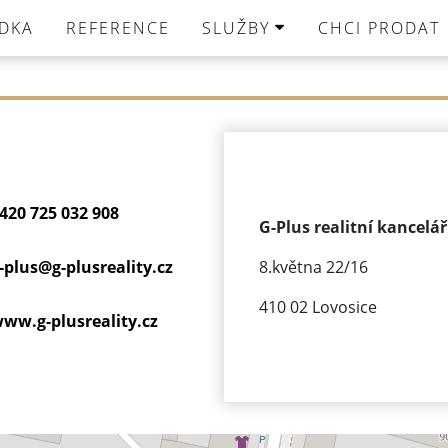
DKA
REFERENCE
SLUŽBY
CHCI PRODAT
420 725 032 908
G-Plus realitní kancelář 
-plus@
g-plusreality.cz
8.května 22/16
410 02 Lovosice
ww.g-plusreality.cz