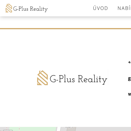
Tato nemovitost neexistuje, již nejspíš byla smazána.
ÚVOD
NABÍ
Zpět na hlavní stranu
.
+
g
w