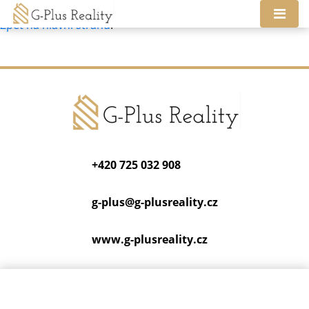
Tato nemovitost neexistuje, již nejspíš byla smazána.
Zpět na hlavní stranu
.
+420 725 032 908
g-plus@
g-plusreality.cz
www.g-plusreality.cz