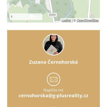
?
Leaflet
|
©
OpenStreetMap
Zuzana Černohorská
Napište mi:
cernohorska@g-plusreality.cz