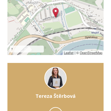
?
Leaflet
|
©
OpenStreetMap
Tereza Štěrbová