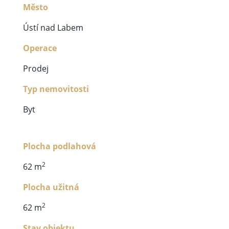
Město
Ústí nad Labem
Operace
Prodej
Typ nemovitosti
Byt
Plocha podlahová
2
62 m
Plocha užitná
2
62 m
Stav objektu