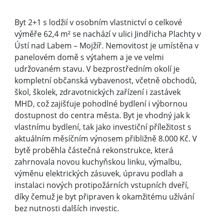
Byt 2+1 s lodžií v osobním vlastnictví o celkové
výměře 62,4 m² se nachází v ulici Jindřicha Plachty v
Ústí nad Labem – Mojžíř. Nemovitost je umístěna v
panelovém domě s výtahem a je ve velmi
udržovaném stavu. V bezprostředním okolí je
kompletní občanská vybavenost, včetně obchodů,
škol, školek, zdravotnických zařízení i zastávek
MHD, což zajišťuje pohodlné bydlení i výbornou
dostupnost do centra města. Byt je vhodný jak k
vlastnímu bydlení, tak jako investiční příležitost s
aktuálním měsíčním výnosem přibližně 8.000 Kč. V
bytě proběhla částečná rekonstrukce, která
zahrnovala novou kuchyňskou linku, výmalbu,
výměnu elektrických zásuvek, úpravu podlah a
instalaci nových protipožárních vstupních dveří,
díky čemuž je byt připraven k okamžitému užívání
bez nutnosti dalších investic.