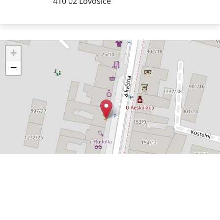
410 02 Lovosice
+
−
Leaflet
|
©
OpenStreetMap