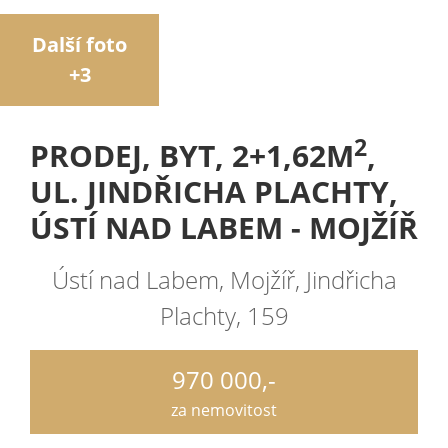
Další foto
+3
2
PRODEJ, BYT, 2+1,62M
,
UL. JINDŘICHA PLACHTY,
ÚSTÍ NAD LABEM - MOJŽÍŘ
Ústí nad Labem, Mojžíř, Jindřicha
Plachty, 159
970 000,-
za nemovitost