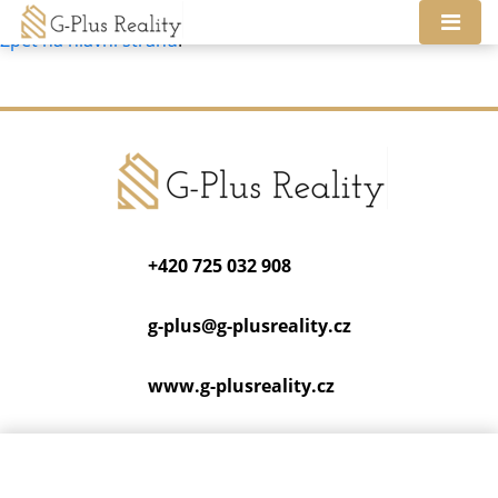
Tato nemovitost neexistuje, již nejspíš byla smazána.
Zpět na hlavní stranu
.
+420 725 032 908
g-plus@
g-plusreality.cz
www.g-plusreality.cz